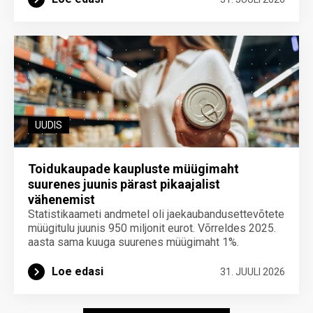
UUDIS
Toidukaupade kaupluste müügimaht
suurenes juunis pärast pikaajalist
vähenemist
Statistikaameti andmetel oli jaekaubandusettevõtete
müügitulu juunis 950 miljonit eurot. Võrreldes 2025.
aasta sama kuuga suurenes müügimaht 1%.
Loe edasi
31. JUULI 2026