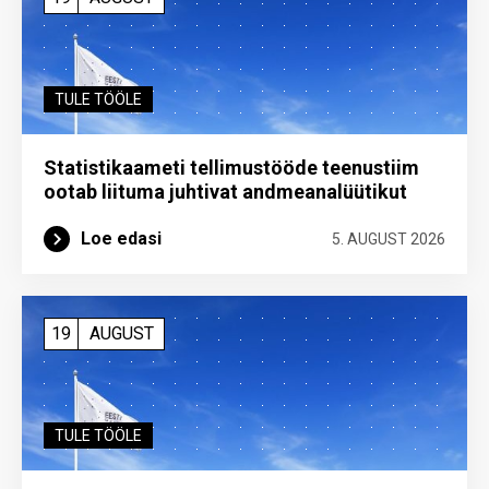
TULE TÖÖLE
Statistikaameti tellimustööde teenustiim
ootab liituma ­juhtivat andme­analüütikut
Loe edasi
5. AUGUST 2026
19
AUGUST
TULE TÖÖLE