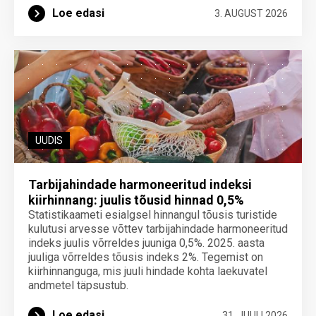
Loe edasi
3. AUGUST 2026
UUDIS
Tarbijahindade harmoneeritud indeksi
kiirhinnang: juulis tõusid hinnad 0,5%
Statistikaameti esialgsel hinnangul tõusis turistide
kulutusi arvesse võttev tarbijahindade harmoneeritud
indeks juulis võrreldes juuniga 0,5%. 2025. aasta
juuliga võrreldes tõusis indeks 2%. Tegemist on
kiirhinnanguga, mis juuli hindade kohta laekuvatel
andmetel täpsustub.
Loe edasi
31. JUULI 2026