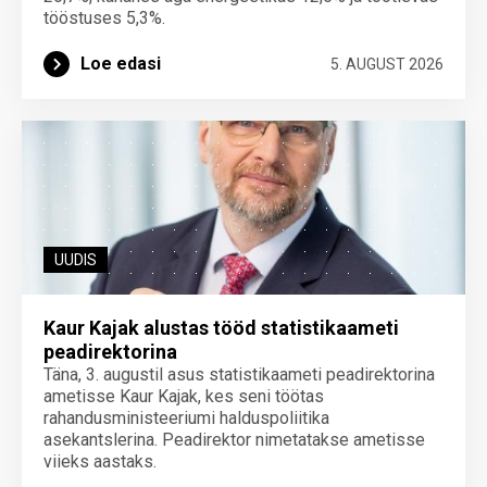
tööstuses 5,3%.
Loe edasi
5. AUGUST 2026
UUDIS
Kaur Kajak alustas tööd statistikaameti
peadirektorina
Täna, 3. augustil asus statistikaameti peadirektorina
ametisse Kaur Kajak, kes seni töötas
rahandusministeeriumi halduspoliitika
asekantslerina. Peadirektor nimetatakse ametisse
viieks aastaks.