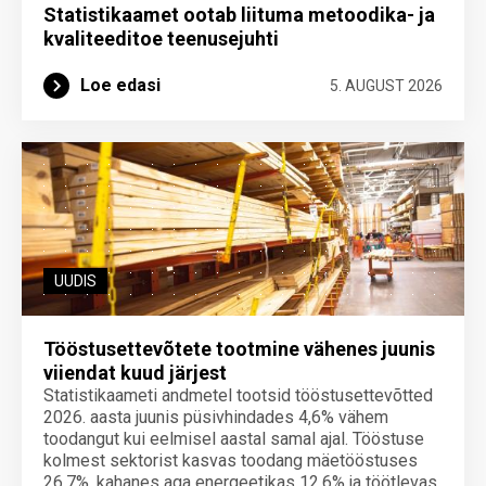
Statistikaamet ootab liituma metoodika- ja
kvaliteeditoe teenuse­juhti
Loe edasi
5. AUGUST 2026
UUDIS
Tööstusettevõtete tootmine vähenes juunis
viiendat kuud järjest
Statistikaameti andmetel tootsid tööstusettevõtted
2026. aasta juunis püsivhindades 4,6% vähem
toodangut kui eelmisel aastal samal ajal. Tööstuse
kolmest sektorist kasvas toodang mäetööstuses
26,7%, kahanes aga energeetikas 12,6% ja töötlevas