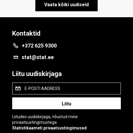
Vaata kõiki uudiseid
Kontaktid
+372 625 9300
stat@stat.ee
Liitu uudiskirjaga
E-POSTI AADRESS
Liitudes uudiskirjaga, nõustud meie
privaatsustingimustega
Statistikaameti privaatsustingimused