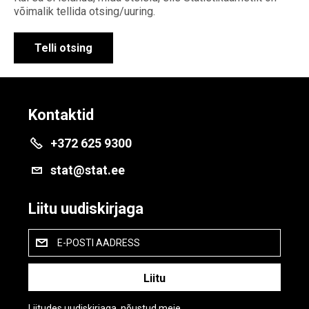
võimalik tellida otsing/uuring.
Telli otsing
Kontaktid
+372 625 9300
stat@stat.ee
Liitu uudiskirjaga
E-POSTI AADRESS
Liitudes uudiskirjaga, nõustud meie