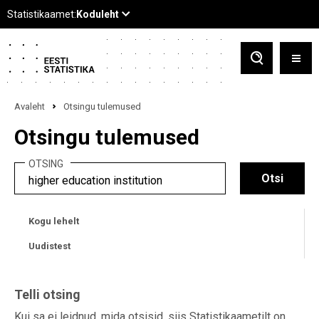
Avaleht
Otsingu tulemused
Otsingu tulemused
OTSING
Kogu lehelt
Uudistest
Telli otsing
Kui sa ei leidnud, mida otsisid, siis Statistikaametilt on