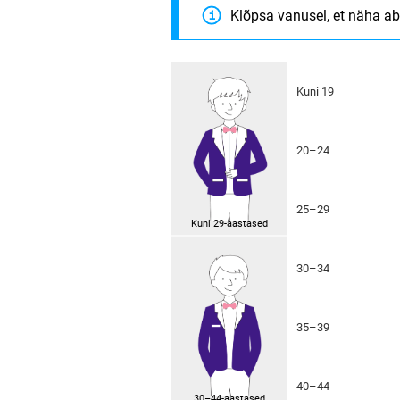
Klõpsa vanusel, et näha ab
Kuni 19
20–24
25–29
Kuni 29-aastased
30–34
35–39
40–44
30–44-aastased