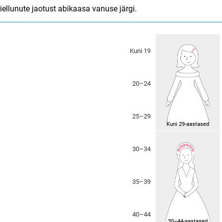
iellunute jaotust abikaasa vanuse järgi.
Kuni 19
20–24
25–29
Kuni 29-aastased
30–34
35–39
40–44
30–44-aastased