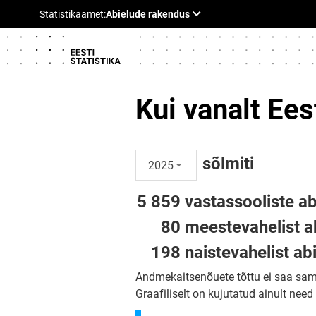
Kui vanalt Ees
sõlmiti
2025
5 859
vastassooliste ab
80
meestevahelist a
198
naistevahelist ab
Andmekaitsenõuete tõttu ei saa sam
Graafiliselt on kujutatud ainult nee