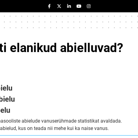
ti elanikud abielluvad?
ielu
bielu
ielu
asooliste abielude vanuserühmade statistikat avaldada.
d abielud, kus on teada nii mehe kui ka naise vanus.