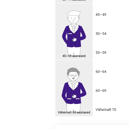
45–49
50–54
55–59
45–59-aastased
60–64
65–69
Vähemalt 70
Vähemalt 60-aastased